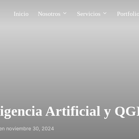
Inicio
Nosotros
Servicios
Portfoli
igencia Artificial y QG
Publicado
en
noviembre 30, 2024
el