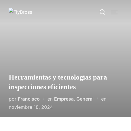
Saltar
Buscar:
al
ALTERN
contenido
Herramientas y tecnologías para
inspecciones eficientes
Publicado
por
Francisco
en
Empresa
,
General
en
el
noviembre 18, 2024