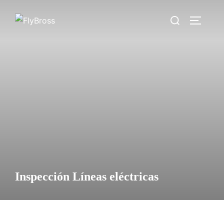
Saltar
Buscar:
al
ALTERN
contenido
Inspección Líneas eléctricas