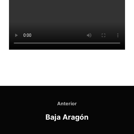
Navegación
de
Anterior
Anterior
entradas
Baja Aragón