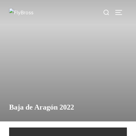
Saltar
Buscar:
al
ALTERN
contenido
Baja de Aragón 2022